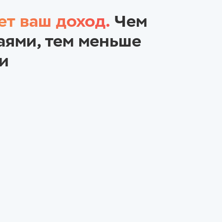
ет ваш доход.
Чем
аями, тем меньше
и