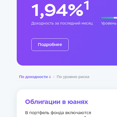
1
1,94%
Доходность за последний месяц
Уровень
Подробнее
По доходности
По уровню риска
Подписк
Облигации в юанях
E-mail
В портфель фонда включаются