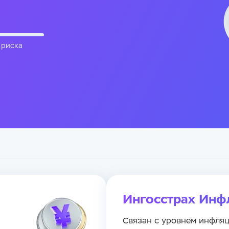
 риска
а на раскрываемую информацию
Ингосстрах Ин
Связан с уровнем инфляц