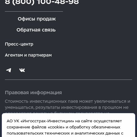
8 (800) 100-48-98
Офисы продаж
Обратная связь
Пресс-центр
Агентам и партнерам
Правовая информация
Стоимость инвестиционных паев может увеличиваться и
уменьшаться, результаты инвестирования в прошлом не
определяют доходы в будущем, государство не
гарантирует доходность инвестиций в паевые
АО УК «Ингосстрах-Инвестиции» на сайте осуществляет
инвестиционные фонды. Прежде чем приобрести
сохранение файлов «cookie» и обработку обезличенных
инвестиционный пай паевого инвестиционного фонда,
пользовательских технических и аналитических данных с