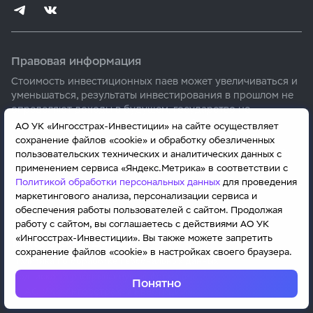
Правовая информация
Стоимость инвестиционных паев может увеличиваться и
уменьшаться, результаты инвестирования в прошлом не
определяют доходы в будущем, государство не
гарантирует доходность инвестиций в паевые
АО УК «Ингосстрах-Инвестиции» на сайте осуществляет
инвестиционные фонды. Прежде чем приобрести
сохранение файлов «cookie» и обработку обезличенных
инвестиционный пай паевого инвестиционного фонда,
пользовательских технических и аналитических данных с
следует внимательно ознакомиться с правилами
применением сервиса «Яндекс.Метрика» в соответствии с
доверительного управления фондом.
Политикой обработки персональных данных
для проведения
маркетингового анализа, персонализации сервиса и
Расчет доходности за периоды, определённые согласно
обеспечения работы пользователей с сайтом. Продолжая
Раскрытие обязательной
пунктам 20.1-20.3 Указания Банка России No5609-У от
работу с сайтом, вы соглашаетесь с действиями АО УК
02.11.2020:
информации
«Ингосстрах-Инвестиции». Вы также можете запретить
сохранение файлов «cookie» в настройках своего браузера.
ОПИФ «Мой сейф»: 1 мес. 1,11%; 3 мес. 2,69%; 6
Политика по обработке персональных данных
мес.6,61%; 1 год 15,12%; 3 года 42,33%; 5 лет 67,40%.
Подписка на раскрываемую информацию
Понятно
Доходность рассчитана на 31.07.2026.
© АО УК «Ингосстрах-Инвестиции»
ОПИФ «Моя пенсия»: 1 мес. -0,24%; 3 мес. -8,55%; 6